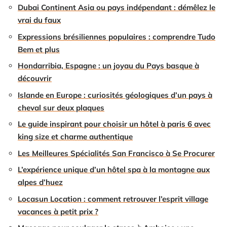
Dubai Continent Asia ou pays indépendant : démêlez le
vrai du faux
Expressions brésiliennes populaires : comprendre Tudo
Bem et plus
Hondarribia, Espagne : un joyau du Pays basque à
découvrir
Islande en Europe : curiosités géologiques d’un pays à
cheval sur deux plaques
Le guide inspirant pour choisir un hôtel à paris 6 avec
king size et charme authentique
Les Meilleures Spécialités San Francisco à Se Procurer
L’expérience unique d’un hôtel spa à la montagne aux
alpes d’huez
Locasun Location : comment retrouver l’esprit village
vacances à petit prix ?