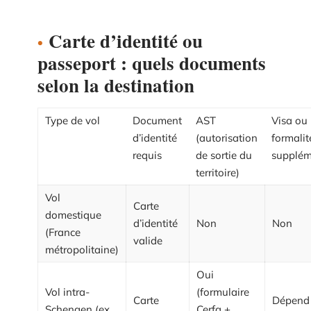
Carte d’identité ou
passeport : quels documents
selon la destination
Type de vol
Document
AST
Visa ou
d’identité
(autorisation
formalit
requis
de sortie du
supplém
territoire)
Vol
Carte
domestique
d’identité
Non
Non
(France
valide
métropolitaine)
Oui
Vol intra-
(formulaire
Carte
Dépend
Schengen (ex.
Cerfa +