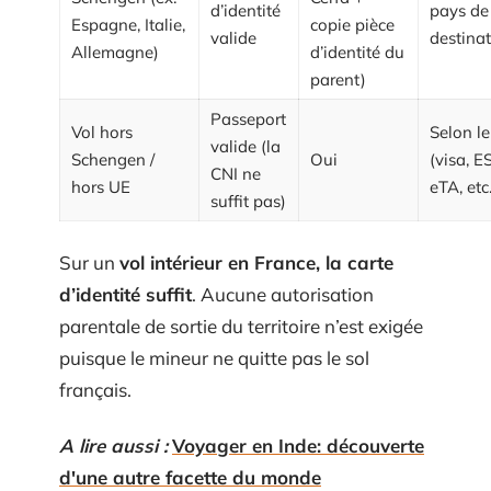
d’identité
pays de
Espagne, Italie,
copie pièce
valide
destina
Allemagne)
d’identité du
parent)
Passeport
Vol hors
Selon l
valide (la
Schengen /
Oui
(visa, E
CNI ne
hors UE
eTA, etc.
suffit pas)
Sur un
vol intérieur en France, la carte
d’identité suffit
. Aucune autorisation
parentale de sortie du territoire n’est exigée
puisque le mineur ne quitte pas le sol
français.
A lire aussi :
Voyager en Inde: découverte
d'une autre facette du monde