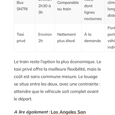
Bus
Comparable
clim
2h30 à
dont
SNTRI
au train
lon
3h
lignes
dist
nocturnes
Port
Taxi
Environ
Nettement
À la
port
privé
2h
plus élevé
demande
véhi
indi
Le train reste l’option la plus économique. Le
taxi privé offre la meilleure flexibilité, mais le
coût est sans commune mesure. Le louage
se situe entre les deux, avec une contrainte :
attendre que le véhicule soit complet avant
le départ.
A lire également :
Los Angeles San