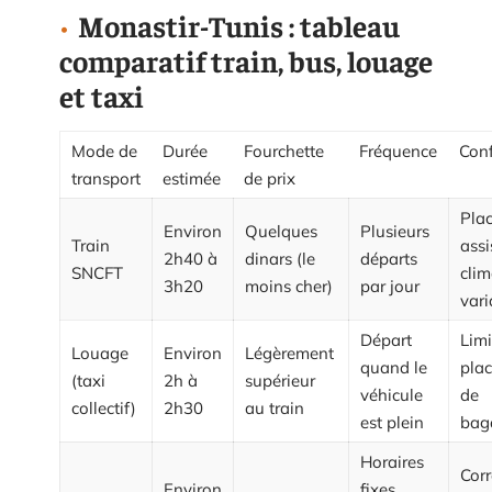
Monastir-Tunis : tableau
comparatif train, bus, louage
et taxi
Mode de
Durée
Fourchette
Fréquence
Conf
transport
estimée
de prix
Pla
Environ
Quelques
Plusieurs
Train
assi
2h40 à
dinars (le
départs
SNCFT
clim
3h20
moins cher)
par jour
vari
Départ
Limi
Louage
Environ
Légèrement
quand le
plac
(taxi
2h à
supérieur
véhicule
de
collectif)
2h30
au train
est plein
bag
Horaires
Corr
Environ
fixes,