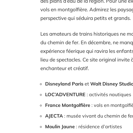
des plans d’eau de la région. Pour une e
vols en montgolfière. Admirez les paysag
perspective qui séduira petits et grands.
Les amateurs de trains historiques ne ma
du chemin de fer. En décembre, ne manq
expérience féerique qui ravira les enfan
lieu de spectacles. Ce site original invite
enchanteur et créatif.
Disneyland Paris
et
Walt Disney Studi
LOC’ADVENTURE
: activités nautiques
France Montgolfière
: vols en montgolfi
AJECTA
: musée vivant du chemin de fe
Moulin Jaune
: résidence d’artistes