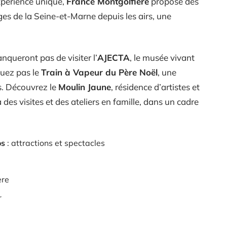
xpérience unique,
France Montgolfière
propose des
es de la Seine-et-Marne depuis les airs, une
nqueront pas de visiter l’
AJECTA
, le musée vivant
uez pas le
Train à Vapeur du Père Noël
, une
ts. Découvrez le
Moulin Jaune
, résidence d’artistes et
 à des visites et des ateliers en famille, dans un cadre
os
: attractions et spectacles
ère
r